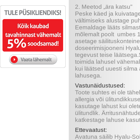
2. Meetod „ära katsu"
Peske käed ja kuivatage
vältimiseks alustage puh
Eemaldage lääts silmas
mõlemalt poolt umbes 1
asetage säilituskonteine
doseerimisjooneni Hyal
tegevust teise läätsega.
toimida lahusel vähemalt
kui läätsed uuesti silma
lahusega.
Vastunäidustused:
Toote suhtes ei ole tähel
allergia või ülitundikk
kasutage lahust kui ole
ülitundlik. Ärritusnäht
katkestage lahuse kasuta
Ettevaatust:
Avatuna säilib Hyalu-So