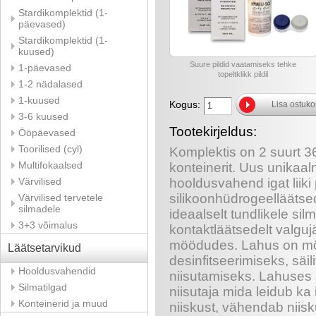
Stardikomplektid (1-
päevased)
Stardikomplektid (1-
kuused)
Suure pildid vaatamiseks tehke
1-päevased
topeltklikk pildil
1-2 nädalased
1-kuused
Kogus:
Lisa ostuko
3-6 kuused
Tootekirjeldus:
Ööpäevased
Toorilised (cyl)
Komplektis on 2 suurt 36
Multifokaalsed
konteinerit. Uus unikaa
Värvilised
hooldusvahend igat liik
silikoonhüdrogeellääts
Värvilised tervetele
silmadele
ideaalselt tundlikele s
3+3 võimalus
kontaktläätsedelt valgu
möödudes. Lahus on mõ
Läätsetarvikud
desinfitseerimiseks, säi
Hooldusvahendid
niisutamiseks. Lahuses 
Silmatilgad
niisutaja mida leidub ka
Konteinerid ja muud
niiskust, vähendab niis