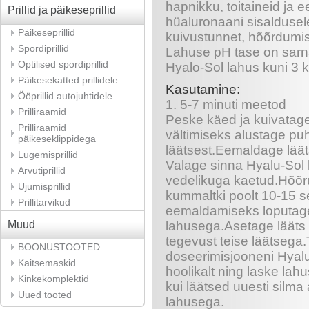
hapnikku, toitaineid ja
Prillid ja päikeseprillid
hüaluronaani sisaldusel
Päikeseprillid
kuivustunnet, hõõrdumis
Spordiprillid
Lahuse pH tase on sarna
Optilised spordiprillid
Hyalo-Sol lahus kuni 3 
Päikesekatted prillidele
Kasutamine:
Ööprillid autojuhtidele
1. 5-7 minuti meetod
Prilliraamid
Peske käed ja kuivatage
Prilliraamid
vältimiseks alustage puh
päikeseklippidega
läätsest.Eemaldage läät
Lugemisprillid
Valage sinna Hyalu-Sol lah
Arvutiprillid
vedelikuga kaetud.Hõõru
Ujumisprillid
kummaltki poolt 10-15 
Prillitarvikud
eemaldamiseks loputage 
Muud
lahusega.Asetage lääts 
tegevust teise läätsega.
BOONUSTOOTED
doseerimisjooneni Hyal
Kaitsemaskid
hoolikalt ning laske lah
Kinkekomplektid
kui läätsed uuesti silma
Uued tooted
lahusega.