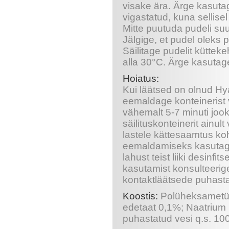
visake ära. Ärge kasutag
vigastatud, kuna sellisel 
Mitte puutuda pudeli su
Jälgige, et pudel oleks p
Säilitage pudelit küttek
alla 30°C. Ärge kasutag
Hoiatus:
Kui läätsed on olnud Hy
eemaldage konteinerist v
vähemalt 5-7 minuti joo
säilituskonteinerit ainu
lastele kättesaamtus koh
eemaldamiseks kasutage
lahust teist liiki desinf
kasutamist konsulteerig
kontaktläätsede puhasta
Koostis:
Polüheksametül
edetaat 0,1%; Naatrium 
puhastatud vesi q.s. 10