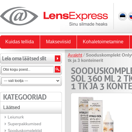
Kuidas tellida
Makseviisid
Kohaletoimetamine
Avaleht
/
Sooduskomplekt OnlyOn
Leia oma läätsed siit
tk ja 3 konteinerit
SOODUSKOMPLE
SOL 360 ML 2 T
1 TK JA 3 KONTE
KATEGOORIAD
Läätsed
Leiunurk
Superpakkumised
Sooduskomplektid